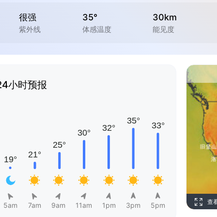
很强
35°
30km
紫外线
体感温度
能见度
24小时预报
查
5am
7am
9am
11am
1pm
3pm
5pm