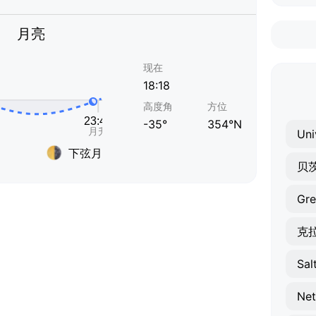
月亮
现在
18:18
高度角
方位
-35°
354°N
Uni
下弦月
贝
Gr
Salt
Net