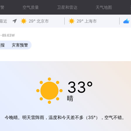
预警
空气质量
卫星和雷达
天气地图
最近
29° 北京市
29° 上海市
 -89.63W
预报
灾害预警
33°
晴
今晚晴。明天雷阵雨，温度和今天差不多（35°），空气不错。