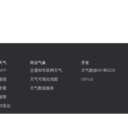
天气
商业气象
开发
PP
交通和车联网天气
天气数据API和SDK
预报
天气可视化地图
Github
质量
天气数据服务
预警
和雷达