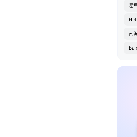
霍
南
Ba