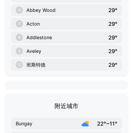
29°
Abbey Wood
6
29°
Acton
7
29°
Addlestone
8
29°
Aveley
9
29°
班斯特德
10
附近城市
22°~11°
Bungay