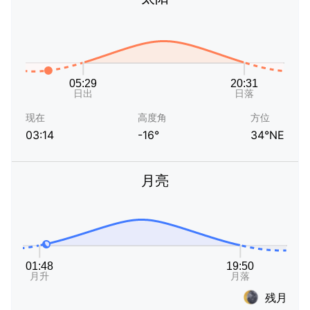
现在
高度角
方位
03:14
-16°
34°NE
月亮
残月