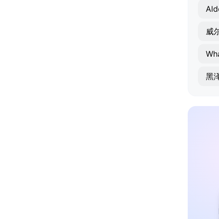
Ald
威
Wha
黑