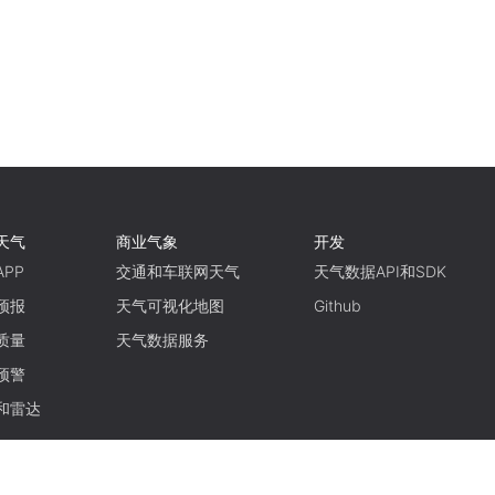
天气
商业气象
开发
PP
交通和车联网天气
天气数据API和SDK
预报
天气可视化地图
Github
质量
天气数据服务
预警
和雷达