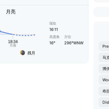
月亮
现在
16:11
高度角
方位
16°
296°WNW
Pre
残月
马
博
Wo
布
Dis