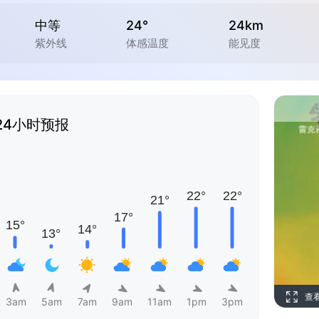
中等
24°
24km
紫外线
体感温度
能见度
24小时预报
查
3am
5am
7am
9am
11am
1pm
3pm