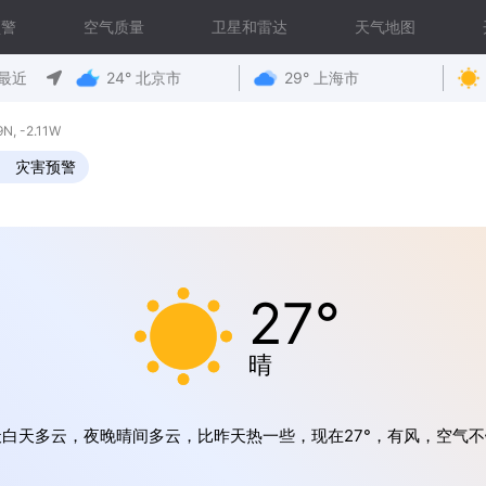
预警
空气质量
卫星和雷达
天气地图
最近
24° 北京市
29° 上海市
N, -2.11W
灾害预警
27°
晴
天白天多云，夜晚晴间多云，比昨天热一些，现在27°，有风，空气不