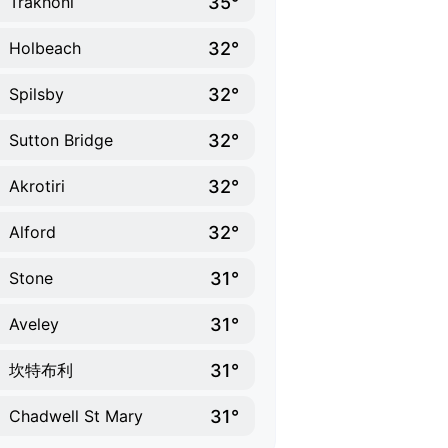
35°
Trakhoni
32°
Holbeach
32°
Spilsby
32°
Sutton Bridge
32°
Akrotiri
32°
Alford
31°
Stone
31°
Aveley
31°
坎特布利
31°
Chadwell St Mary