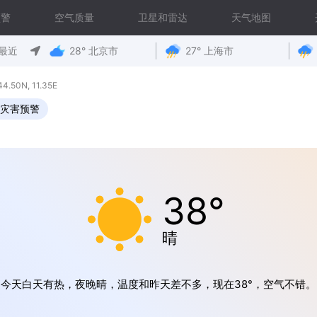
预警
空气质量
卫星和雷达
天气地图
最近
28° 北京市
27° 上海市
0N, 11.35E
灾害预警
38°
晴
今天白天有热，夜晚晴，温度和昨天差不多，现在38°，空气不错。