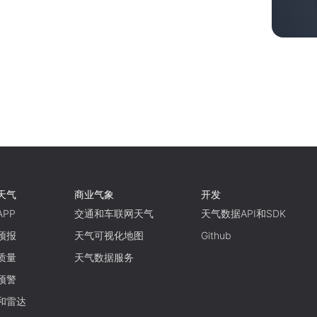
天气
商业气象
开发
PP
交通和车联网天气
天气数据API和SDK
预报
天气可视化地图
Github
质量
天气数据服务
预警
和雷达