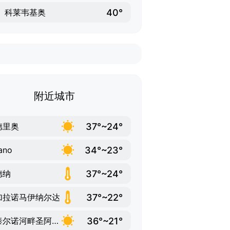
40°
科莱韦基奥
附近城市
37°~24°
德里奥
34°~23°
ano
37°~24°
德纳
37°~22°
加拉诺马伊纳尔达
36°~21°
桑泰尔诺河畔圣阿加塔