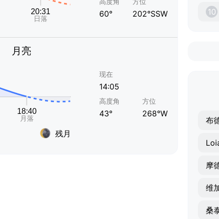
高度角
方位
10
60°
202°SSW
月亮
现在
14:05
高度角
方位
43°
268°W
布
残月
Loi
摩
维