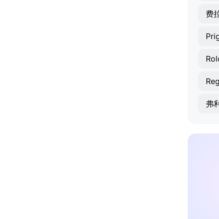
费
Pri
Rol
Reg
弗