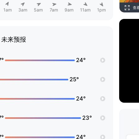
查
1am
3am
5am
7am
9am
11am
1pm
未来预报
7°
24°
25°
24°
7°
23°
7°
24°