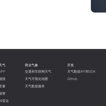
天气
商业气象
开发
PP
交通和车联网天气
天气数据API和SDK
预报
天气可视化地图
Github
质量
天气数据服务
预警
和雷达