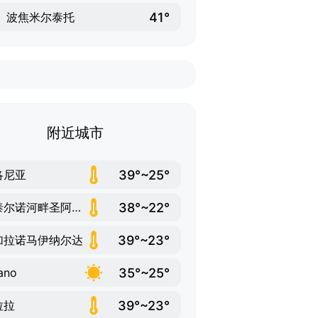
41°
波焦米尔泰托
附近城市
39°~25°
洛尼亚
38°~22°
桑泰尔诺河畔圣阿加塔
39°~23°
加拉诺马伊纳尔达
35°~25°
ano
39°~23°
拉拉