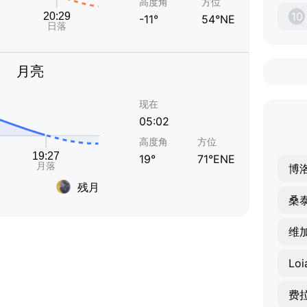
高度角
方位
10
-11°
54°NE
月亮
现在
05:02
高度角
方位
19°
71°ENE
博
残月
维
Loi
费