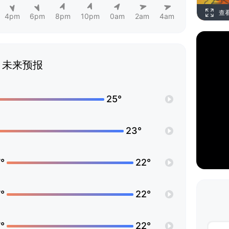
查
4pm
6pm
8pm
10pm
0am
2am
4am
未来预报
25°
23°
°
22°
°
22°
°
22°