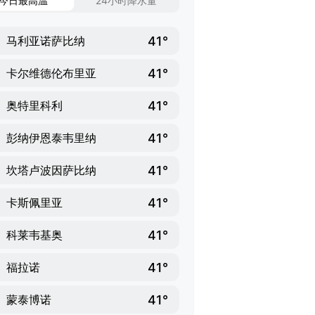
今日最高温
24小时降水量
41°
马利亚诺萨比纳
41°
卡尔维德伦布里亚
41°
奥特里科利
41°
彭纳伊恩泰韦里纳
41°
坎塔卢波因萨比纳
41°
卡斯佩里亚
41°
科莱韦基奥
41°
福拉诺
41°
蒙泰博诺