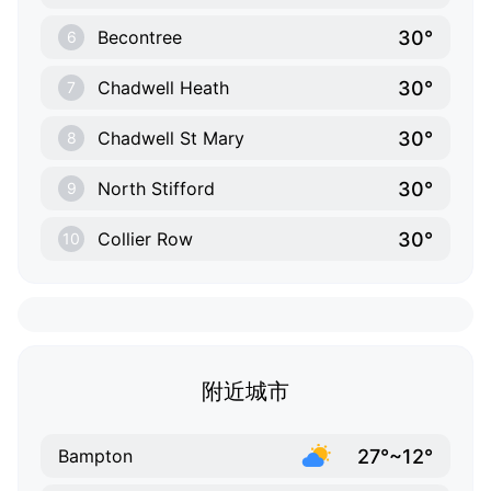
30°
Becontree
6
30°
Chadwell Heath
7
30°
Chadwell St Mary
8
30°
North Stifford
9
30°
Collier Row
10
附近城市
27°~12°
Bampton