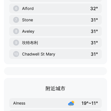
32°
Alford
6
31°
Stone
7
31°
Aveley
8
31°
坎特布利
9
31°
Chadwell St Mary
10
附近城市
19°~11°
Alness