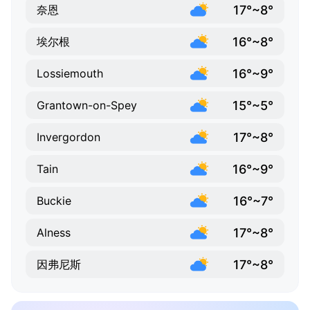
17°~8°
奈恩
16°~8°
埃尔根
16°~9°
Lossiemouth
15°~5°
Grantown-on-Spey
17°~8°
Invergordon
16°~9°
Tain
16°~7°
Buckie
17°~8°
Alness
17°~8°
因弗尼斯