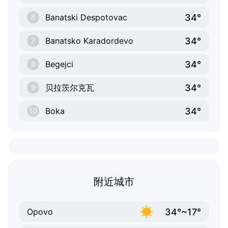
34°
Banatski Despotovac
6
34°
Banatsko Karadordevo
7
34°
Begejci
8
34°
贝拉茨尔克瓦
9
34°
Boka
10
附近城市
34°~17°
Opovo