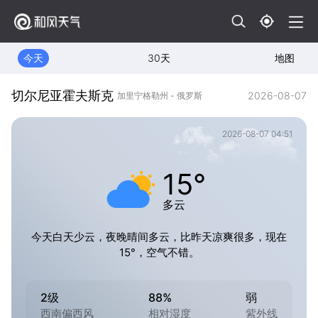
今天
30天
地图
切尔尼亚霍夫斯克
2026-08-07
加里宁格勒州 - 俄罗斯
2026-08-07 04:51
15°
多云
今天白天少云，夜晚晴间多云，比昨天凉爽很多，现在
15°，空气不错。
2级
88%
弱
西南偏西风
相对湿度
紫外线