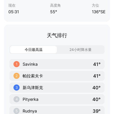
现在
高度角
方位
05:31
55°
136°SE
天气排行
今日最高温
24小时降水量
41°
Savinka
1
41°
帕拉索夫卡
2
40°
新乌津斯克
3
40°
Pityerka
4
39°
Rudnya
5