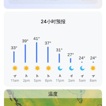
24小时预报
11am
2pm
5pm
8pm
11pm
2am
5am
8am
温度