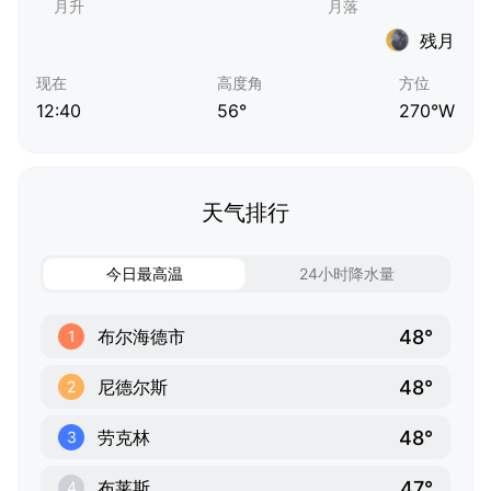
残月
现在
高度角
方位
12:40
56°
270°W
天气排行
今日最高温
24小时降水量
48°
布尔海德市
1
48°
尼德尔斯
2
48°
劳克林
3
47°
布莱斯
4