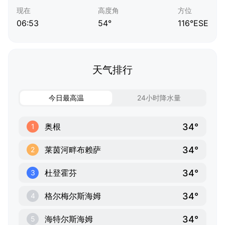
现在
高度角
方位
06:53
54°
116°ESE
天气排行
今日最高温
24小时降水量
34°
奥根
1
34°
莱茵河畔布赖萨
2
34°
杜登霍芬
3
34°
格尔梅尔斯海姆
4
34°
海特尔斯海姆
5