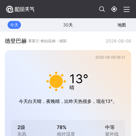
今天
30天
地图
德登巴赫
2026-08-08
莱茵兰-帕拉廷納 - 德国
2026-08-08 06:21
13°
晴
今天白天晴，夜晚晴，比昨天热很多，现在13°。
2级
78%
中等
东风
相对湿度
紫外线