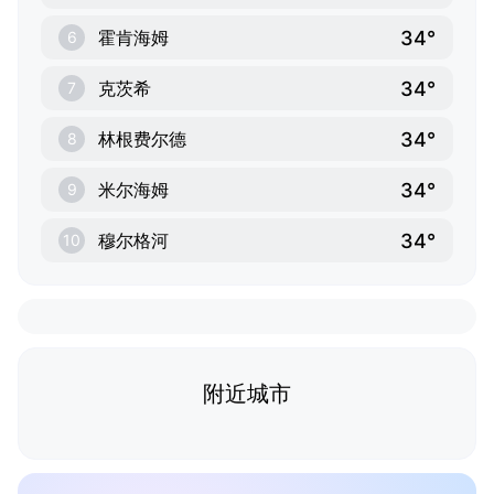
34°
霍肯海姆
6
34°
克茨希
7
34°
林根费尔德
8
34°
米尔海姆
9
34°
穆尔格河
10
附近城市