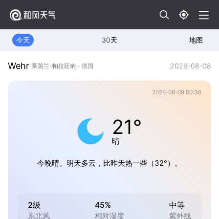
今天
30天
地图
Wehr
2026-08-08
莱茵兰-帕拉廷納 - 德国
2026-08-09 00:36
21°
晴
今晚晴。明天多云，比昨天热一些（32°）。
2级
45%
中等
东北风
相对湿度
紫外线