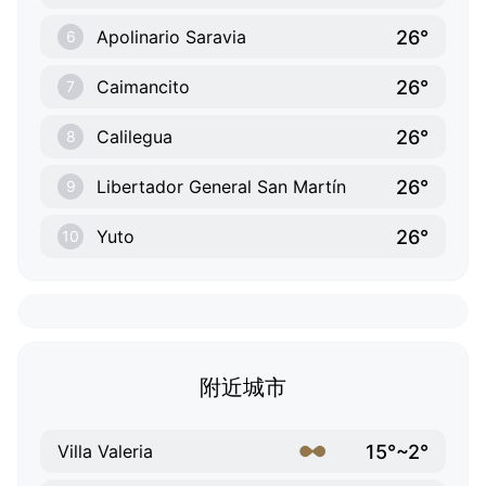
26°
Apolinario Saravia
6
26°
Caimancito
7
26°
Calilegua
8
26°
Libertador General San Martín
9
26°
Yuto
10
附近城市
15°~2°
Villa Valeria