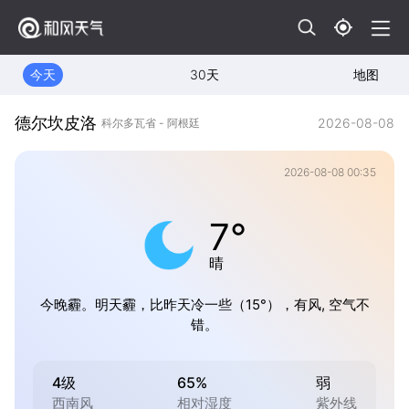
今天
30天
地图
德尔坎皮洛
2026-08-08
科尔多瓦省 - 阿根廷
2026-08-08 00:35
7°
晴
今晚霾。明天霾，比昨天冷一些（15°），有风, 空气不
错。
4级
65%
弱
西南风
相对湿度
紫外线