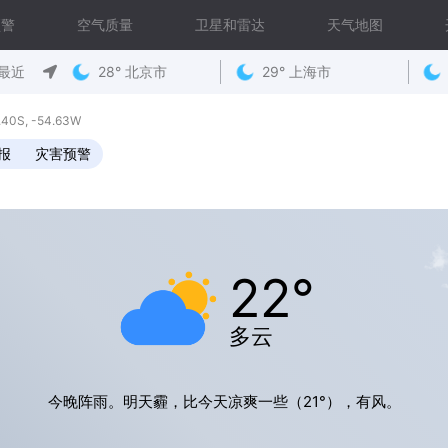
预警
空气质量
卫星和雷达
天气地图
最近
28° 北京市
29° 上海市
S, -54.63W
报
灾害预警
22°
多云
今晚阵雨。明天霾，比今天凉爽一些（21°），有风。