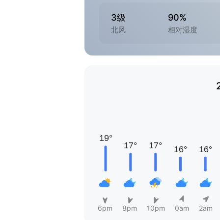
3级
90%
北风
相对湿度
6pm
8pm
10pm
0am
2am