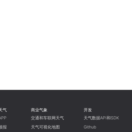
天气
商业气象
开发
PP
交通和车联网天气
天气数据API和SDK
预报
天气可视化地图
Github