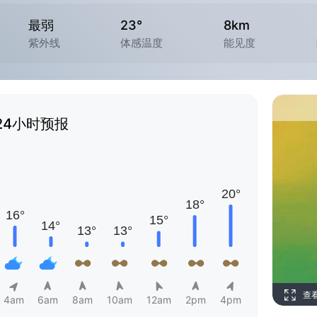
最弱
23°
8km
紫外线
体感温度
能见度
24小时预报
查
4am
6am
8am
10am
12am
2pm
4pm