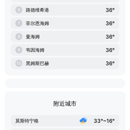
36°
路德维希港
6
36°
菲尔恩海姆
7
36°
曼海姆
8
36°
韦因海姆
9
36°
黑姆斯巴赫
10
附近城市
33°~16°
莫斯特宁格