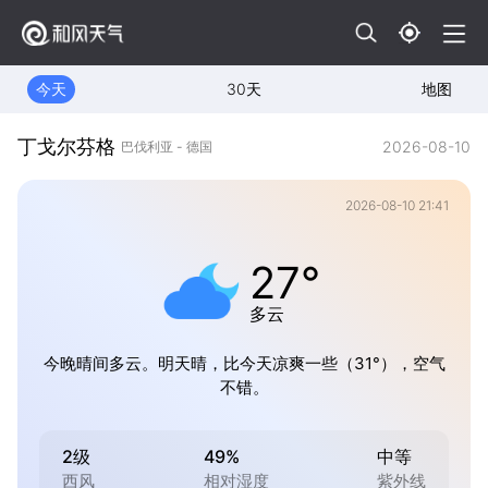
今天
30天
地图
丁戈尔芬格
2026-08-10
巴伐利亚 - 德国
2026-08-10 21:41
27°
多云
今晚晴间多云。明天晴，比今天凉爽一些（31°），空气
不错。
2级
49%
中等
西风
相对湿度
紫外线