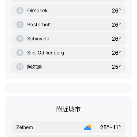
26°
Oirsbeek
6
26°
Posterholt
7
26°
Schinveld
8
26°
Sint Odiliënberg
9
25°
阿尔滕
10
附近城市
25°~11°
Zelhem