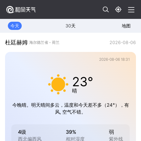
今天
30天
地图
杜廷赫姆
2026-08-06
海尔德兰省 - 荷兰
2026-08-06 18:31
23°
晴
今晚晴。明天晴间多云，温度和今天差不多（24°），有
风, 空气不错。
4级
39%
弱
西北偏西风
相对湿度
紫外线