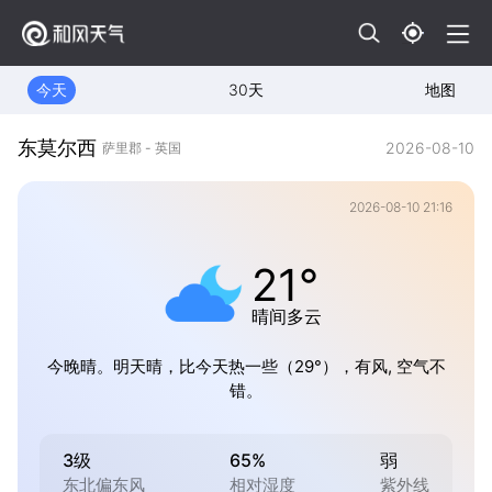
今天
30天
地图
东莫尔西
2026-08-10
萨里郡 - 英国
2026-08-10 21:16
21°
晴间多云
今晚晴。明天晴，比今天热一些（29°），有风, 空气不
错。
3级
65%
弱
东北偏东风
相对湿度
紫外线