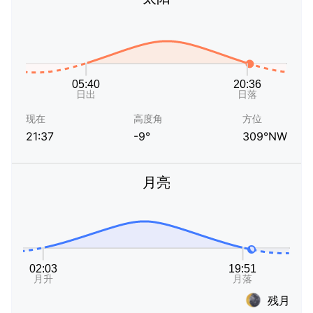
现在
高度角
方位
21:37
-9°
309°NW
月亮
残月