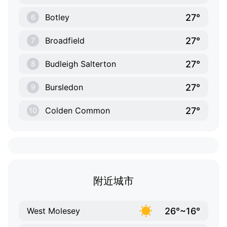
27°
Botley
6
27°
Broadfield
7
27°
Budleigh Salterton
8
27°
Bursledon
9
27°
Colden Common
10
附近城市
26°~16°
West Molesey