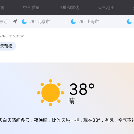
预警
空气质量
卫星和雷达
天气地图
最近
28° 北京市
29° 上海市
, -115.35W
0天预报
38°
晴
天白天晴间多云，夜晚晴，比昨天热一些，现在38°，有风，空气不