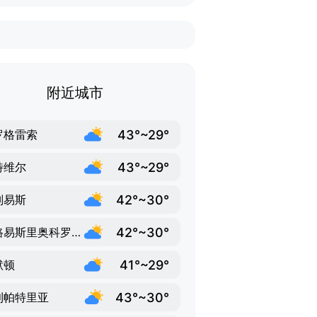
附近城市
43°~29°
罗格雷索
43°~29°
特维尔
42°~30°
刘易斯
42°~30°
圣路易斯里奥科罗拉多
41°~29°
默顿
43°~30°
利帕特里亚