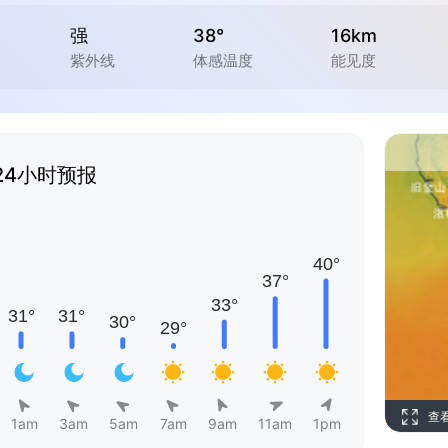
强
38°
16km
紫外线
体感温度
能见度
24小时预报
查
1am
3am
5am
7am
9am
11am
1pm