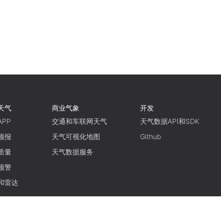
天气
商业气象
开发
PP
交通和车联网天气
天气数据API和SDK
预报
天气可视化地图
Github
质量
天气数据服务
预警
和雷达