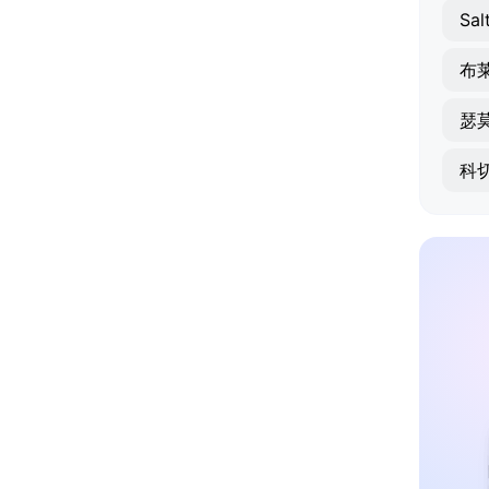
Sal
布
瑟
科