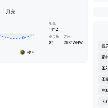
月亮
现在
14:12
高度角
方位
2°
298°WNW
普
残月
豪
圣
萨
卡