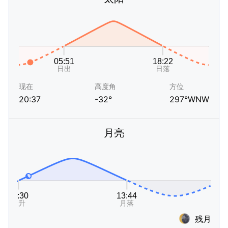
现在
高度角
方位
20:37
-32°
297°WNW
月亮
残月