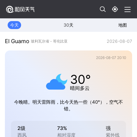
今天
30天
地图
El Guamo
2026-08-07
玻利瓦尔省 - 哥伦比亚
2026-08-07 20:10
30°
晴间多云
今晚晴。明天雷阵雨，比今天热一些（40°），空气不
错。
2级
73%
强
西风
相对湿度
紫外线