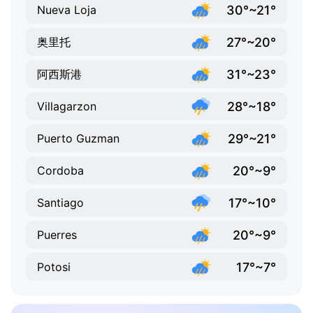
30°~21°
Nueva Loja
27°~20°
奥里托
31°~23°
阿西斯港
28°~18°
Villagarzon
29°~21°
Puerto Guzman
20°~9°
Cordoba
17°~10°
Santiago
20°~9°
Puerres
17°~7°
Potosi