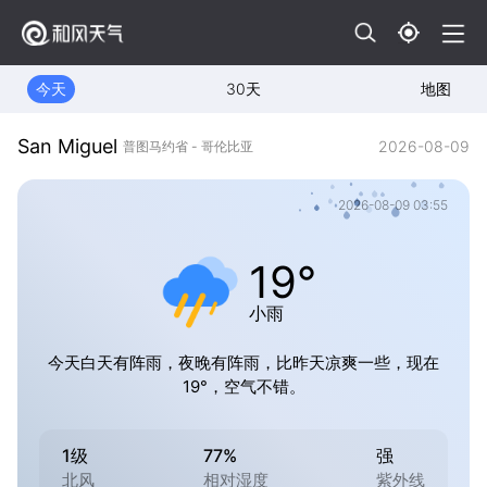
今天
30天
地图
San Miguel
2026-08-09
普图马约省 - 哥伦比亚
2026-08-09 03:55
19°
小雨
今天白天有阵雨，夜晚有阵雨，比昨天凉爽一些，现在
19°，空气不错。
1级
77%
强
北风
相对湿度
紫外线