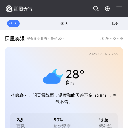
今天
30天
地图
贝里奥港
2026-08-08
安蒂奥基亚省 - 哥伦比亚
2026-08-07 23:55
28°
多云
今晚多云。明天雷阵雨，温度和昨天差不多（38°），空
气不错。
2级
80%
很强
西风
相对湿度
紫外线