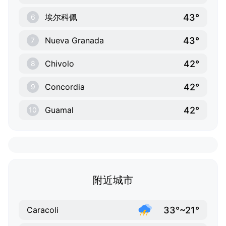
43°
埃尔科佩
6
43°
Nueva Granada
7
42°
Chivolo
8
42°
Concordia
9
42°
Guamal
10
附近城市
33°~21°
Caracoli