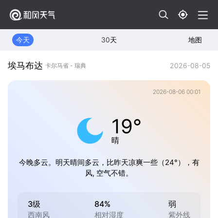
今天
30天
地图
埃马布达
2026-08-05
卡尔马省 - 瑞典
2026-08-06 00:01
19°
晴
今晚多云。明天晴间多云，比昨天凉爽一些（24°），有
风, 空气不错。
3级
84%
弱
西南风
相对湿度
紫外线