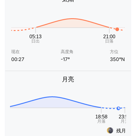
现在
高度角
方位
00:27
-17°
350°N
月亮
残月