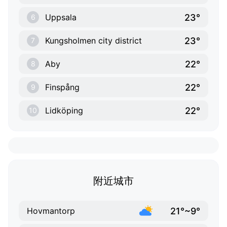
23°
Uppsala
6
23°
Kungsholmen city district
7
22°
Aby
8
22°
Finspång
9
22°
Lidköping
10
附近城市
21°~9°
Hovmantorp