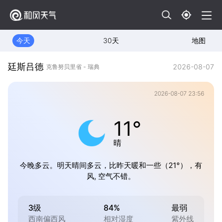
今天
30天
地图
廷斯吕德
2026-08-07
克鲁努贝里省 - 瑞典
2026-08-07 23:56
11°
晴
今晚多云。明天晴间多云，比昨天暖和一些（21°），有
风, 空气不错。
3级
84%
最弱
西南偏西风
相对湿度
紫外线