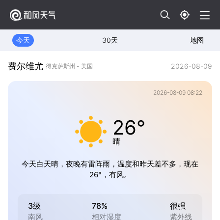
今天
30天
地图
费尔维尤
2026-08-09
得克萨斯州 - 美国
2026-08-09 08:22
26°
晴
今天白天晴，夜晚有雷阵雨，温度和昨天差不多，现在
26°，有风。
3级
78%
很强
南风
相对湿度
紫外线