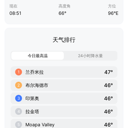
现在
高度角
方位
08:51
66°
96°E
天气排行
今日最高温
24小时降水量
47°
兰乔米拉
1
46°
布尔海德市
2
46°
印第奥
3
46°
拉金塔
4
46°
Moapa Valley
5