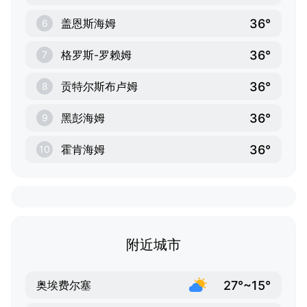
36°
盖恩斯海姆
6
36°
格罗斯-罗赖姆
7
36°
贡特尔斯布卢姆
8
36°
黑彭海姆
9
36°
霍肯海姆
10
附近城市
27°~15°
奥埃费尔塞