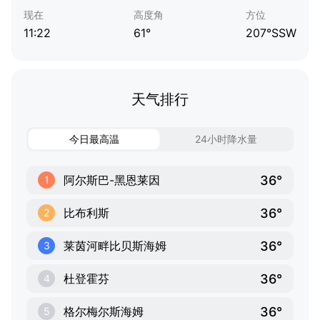
现在
高度角
方位
11:22
61°
207°SSW
天气排行
今日最高温
24小时降水量
36°
阿尔斯巴-黑恩莱因
1
36°
比布利斯
2
36°
莱茵河畔比贝斯海姆
3
36°
杜登霍芬
4
36°
格尔梅尔斯海姆
5