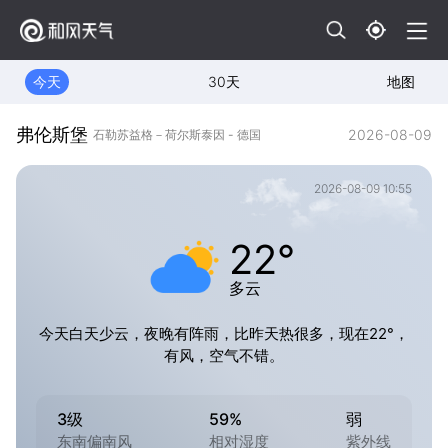
今天
30天
地图
弗伦斯堡
2026-08-09
石勒苏益格－荷尔斯泰因 - 德国
2026-08-09 10:55
22°
多云
今天白天少云，夜晚有阵雨，比昨天热很多，现在22°，
有风，空气不错。
3级
59%
弱
东南偏南风
相对湿度
紫外线