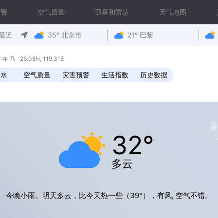
预警
空气质量
卫星和雷达
天气地图
最近
35° 北京市
21° 巴黎
马 26.08N, 119.31E
降水
空气质量
灾害预警
生活指数
历史数据
32°
多云
今晚小雨。明天多云，比今天热一些（39°），有风, 空气不错。