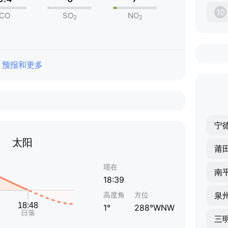
10
CO
SO
NO
2
2
预报和更多
宁
太阳
莆
现在
南
18:39
高度角
方位
泉
1°
288°WNW
三