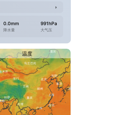
0.0mm
991hPa
降水量
大气压
温度