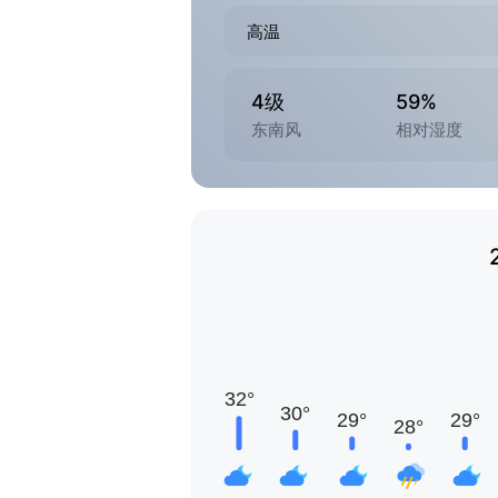
高温
4级
59%
东南风
相对湿度