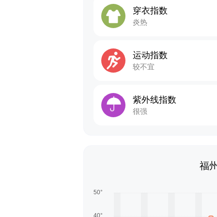
穿衣指数
炎热
运动指数
较不宜
紫外线指数
很强
福