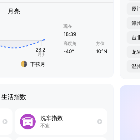
厦
月亮
漳
现在
18:39
台
高度角
方位
-40°
10°N
龙
下弦月
温
生活指数
洗车指数
不宜