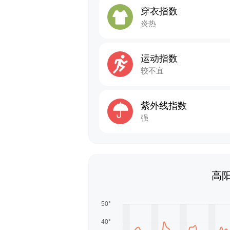
穿衣指数
炎热
运动指数
较不宜
紫外线指数
强
高