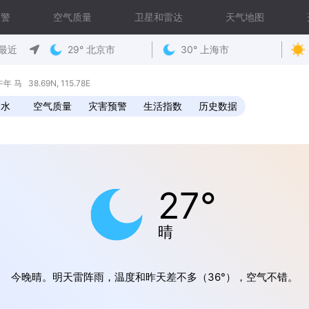
预警
空气质量
卫星和雷达
天气地图
最近
29° 北京市
30° 上海市
马 38.69N, 115.78E
降水
空气质量
灾害预警
生活指数
历史数据
27°
晴
今晚晴。明天雷阵雨，温度和昨天差不多（36°），空气不错。