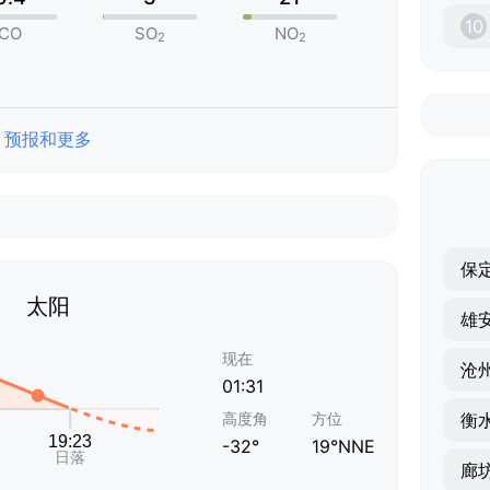
10
CO
SO
NO
2
2
预报和更多
保
太阳
雄
现在
沧
01:31
高度角
方位
衡
-32°
19°NNE
廊