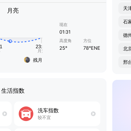
天
月亮
石
现在
01:31
德
高度角
方位
25°
78°ENE
北
残月
邢
生活指数
洗车指数
较不宜