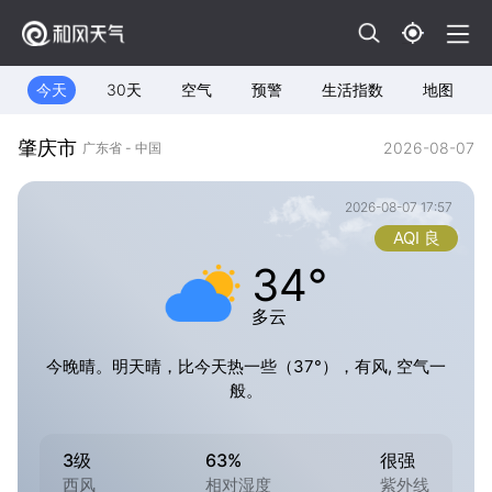
今天
30天
空气
预警
生活指数
地图
肇庆市
2026-08-07
广东省 - 中国
2026-08-07 17:57
AQI 良
34°
多云
今晚晴。明天晴，比今天热一些（37°），有风, 空气一
般。
3级
63%
很强
西风
相对湿度
紫外线