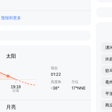
预报和更多
漯
太阳
许
现在
驻
01:22
高度角
方位
亳
-38°
17°NNE
平
商
月亮