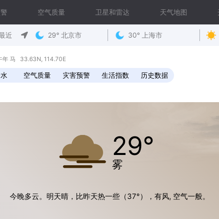
预警
空气质量
卫星和雷达
天气地图
最近
29° 北京市
30° 上海市
马 33.63N, 114.70E
降水
空气质量
灾害预警
生活指数
历史数据
29°
雾
今晚多云。明天晴，比昨天热一些（37°），有风, 空气一般。