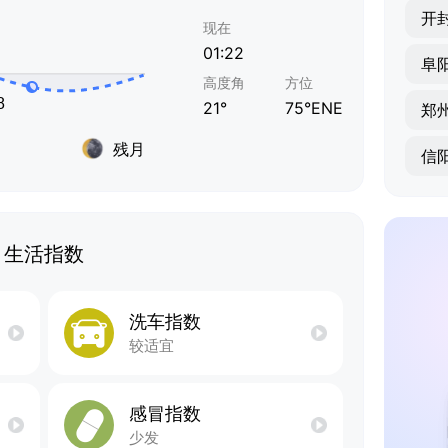
开
现在
01:22
阜
高度角
方位
21°
75°ENE
郑
残月
信
生活指数
洗车指数
较适宜
感冒指数
少发