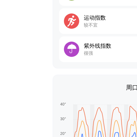
运动指数
较不宜
紫外线指数
很强
周