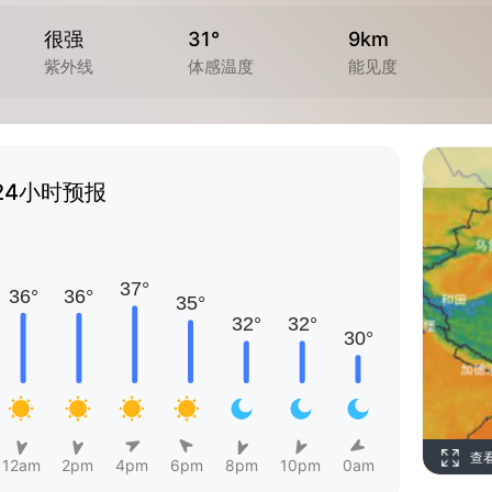
很强
31°
9km
紫外线
体感温度
能见度
24小时预报
查
12am
2pm
4pm
6pm
8pm
10pm
0am