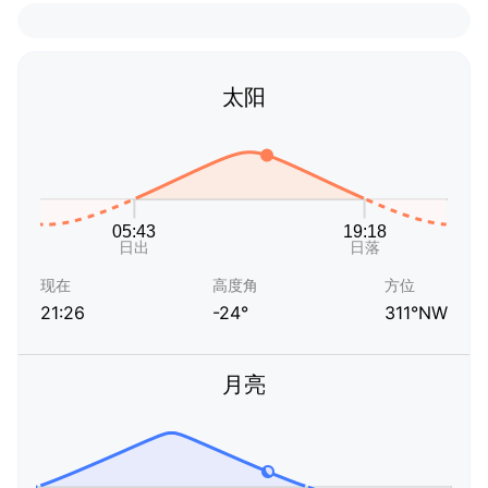
太阳
现在
高度角
方位
21:26
-24°
311°NW
月亮