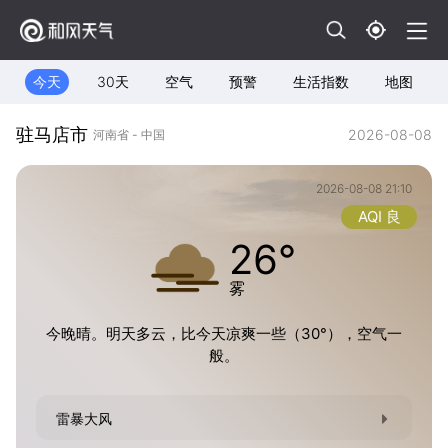
今天
30天
空气
预警
生活指数
地图
驻马店市
2026-08-08
河南省 - 中国
2026-08-08 21:10
AQI 良
26°
雾
今晚晴。明天多云，比今天凉爽一些（30°），空气一
般。
雷暴大风