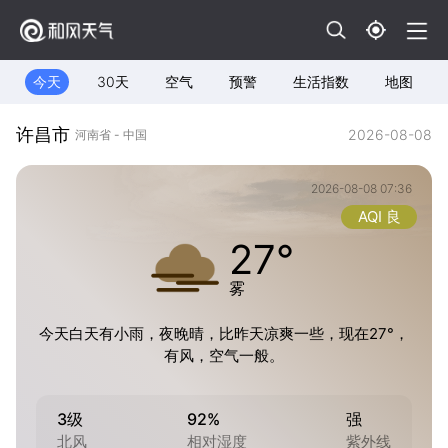
今天
30天
空气
预警
生活指数
地图
许昌市
2026-08-08
河南省 - 中国
2026-08-08 07:36
AQI 良
27°
雾
今天白天有小雨，夜晚晴，比昨天凉爽一些，现在27°，
有风，空气一般。
3级
92%
强
北风
相对湿度
紫外线