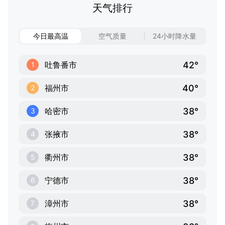
天气排行
今日最高温
空气质量
24小时降水量
42°
吐鲁番市
1
40°
福州市
2
38°
哈密市
3
38°
张掖市
4
38°
衢州市
5
38°
宁德市
6
38°
漳州市
7