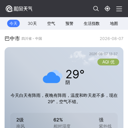
今天
30天
空气
预警
生活指数
地图
巴中市
2026-08-07
四川省 - 中国
2026-08-07 13:37
AQI 优
29°
阴
今天白天有阵雨，夜晚有阵雨，温度和昨天差不多，现在
29°，空气不错。
2级
62%
强
南风
相对湿度
紫外线