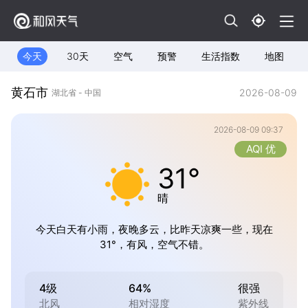
今天
30天
空气
预警
生活指数
地图
黄石市
2026-08-09
湖北省 - 中国
2026-08-09 09:37
AQI 优
31°
晴
今天白天有小雨，夜晚多云，比昨天凉爽一些，现在
31°，有风，空气不错。
4级
64%
很强
北风
相对湿度
紫外线