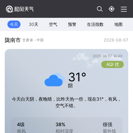
今天
30天
空气
预警
生活指数
地图
陇南市
2026-08-07
甘肃省 - 中国
2026-08-07 14:48
AQI 优
31°
阴
今天白天阴，夜晚晴，比昨天热一些，现在31°，有风，
空气不错。
4级
38%
很强
南风
相对湿度
紫外线