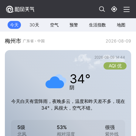
今天
30天
空气
预警
生活指数
地图
梅州市
2026-08-09
广东省 - 中国
2026-08-09 14:44
AQI 优
34°
阴
今天白天有雷阵雨，夜晚多云，温度和昨天差不多，现在
34°，风很大，空气不错。
5级
53%
很强
北风
相对湿度
紫外线