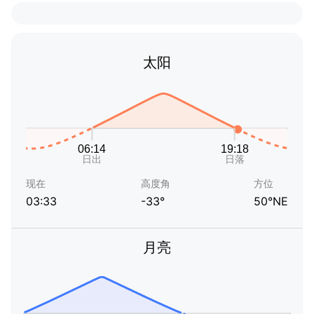
太阳
现在
高度角
方位
03:33
-33°
50°NE
月亮