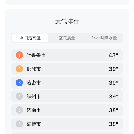
天气排行
今日最高温
空气质量
24小时降水量
43°
吐鲁番市
1
39°
邯郸市
2
39°
哈密市
3
39°
福州市
4
38°
济南市
5
38°
淄博市
6