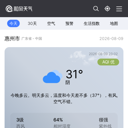
今天
30天
空气
预警
生活指数
地图
惠州市
2026-08-09
广东省 - 中国
2026-08-09 23:02
AQI 优
31°
阴
今晚多云。明天多云，温度和今天差不多（37°），有风,
空气不错。
3级
64%
很强
西风
相对湿度
紫外线