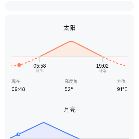
太阳
现在
高度角
方位
09:48
52°
91°E
月亮