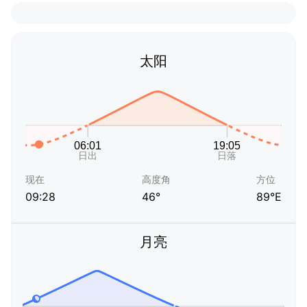
太阳
现在
高度角
方位
09:28
46°
89°E
月亮