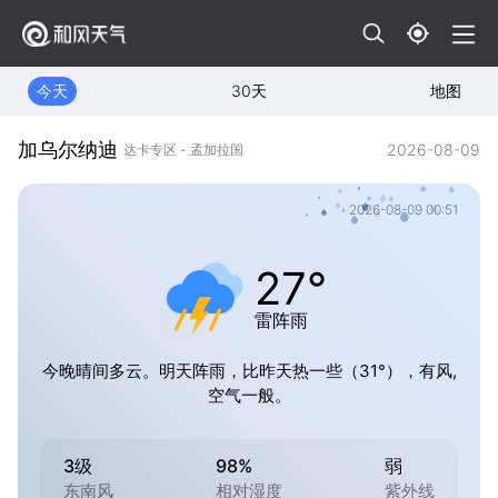
今天
30天
地图
加乌尔纳迪
2026-08-09
达卡专区 - 孟加拉国
2026-08-09 00:51
27°
雷阵雨
今晚晴间多云。明天阵雨，比昨天热一些（31°），有风,
空气一般。
3级
98%
弱
东南风
相对湿度
紫外线