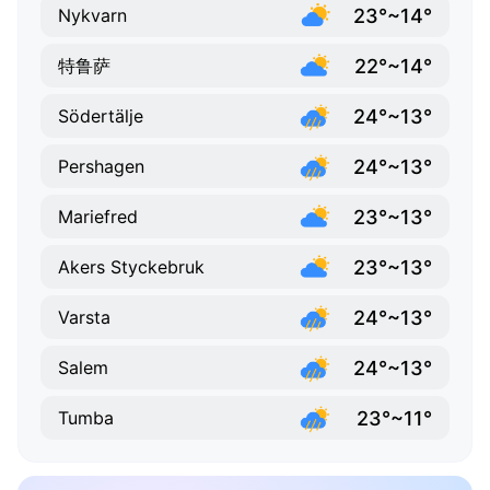
23°~14°
Nykvarn
22°~14°
特鲁萨
24°~13°
Södertälje
24°~13°
Pershagen
23°~13°
Mariefred
23°~13°
Akers Styckebruk
24°~13°
Varsta
24°~13°
Salem
23°~11°
Tumba