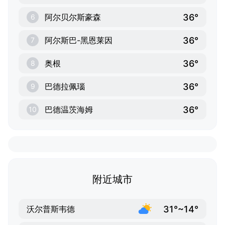
36°
阿尔贝尔斯豪森
6
36°
阿尔斯巴-黑恩莱因
7
36°
奥根
8
36°
巴德拉佩瑙
9
36°
巴德温茨海姆
10
附近城市
31°~14°
沃尔普斯韦德