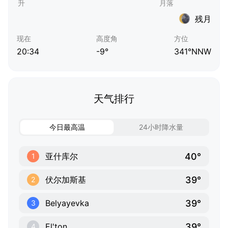
残月
现在
高度角
方位
20:34
-9°
341°NNW
天气排行
今日最高温
24小时降水量
40°
亚什库尔
1
39°
伏尔加斯基
2
39°
Belyayevka
3
39°
El'ton
4