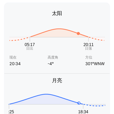
太阳
现在
高度角
方位
20:34
-4°
301°WNW
月亮