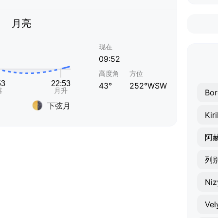
月亮
现在
09:52
高度角
方位
43°
252°WSW
Bor
下弦月
Kir
阿
列
Niz
Vel