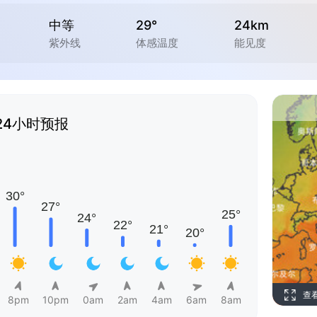
中等
29°
24km
紫外线
体感温度
能见度
24小时预报
查
8pm
10pm
0am
2am
4am
6am
8am