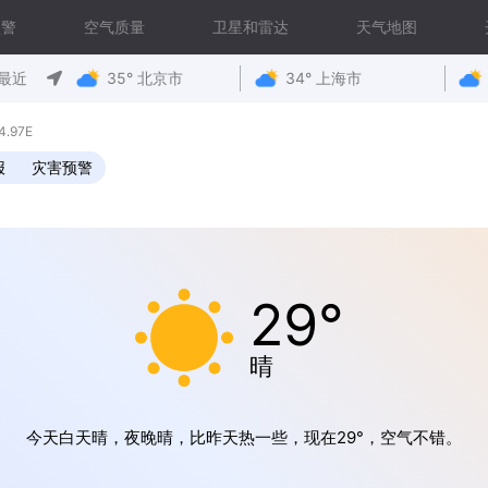
预警
空气质量
卫星和雷达
天气地图
最近
35° 北京市
34° 上海市
.97E
报
灾害预警
29°
晴
今天白天晴，夜晚晴，比昨天热一些，现在29°，空气不错。