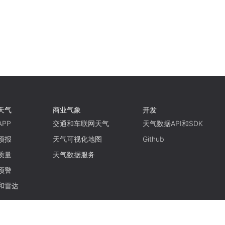
天气
商业气象
开发
PP
交通和车联网天气
天气数据API和SDK
预报
天气可视化地图
Github
质量
天气数据服务
预警
和雷达