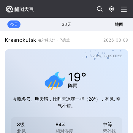
今天
30天
地图
Krasnokutsk
2026-08-09
哈尔科夫州 - 乌克兰
2026-08-09 00:56
19°
阵雨
今晚多云。明天晴，比昨天凉爽一些（28°），有风, 空
气不错。
3级
84%
中等
北风
相对湿度
紫外线