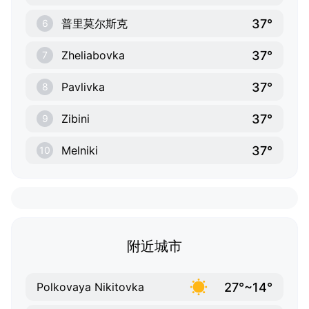
37°
普里莫尔斯克
6
37°
Zheliabovka
7
37°
Pavlivka
8
37°
Zibini
9
37°
Melniki
10
附近城市
27°~14°
Polkovaya Nikitovka