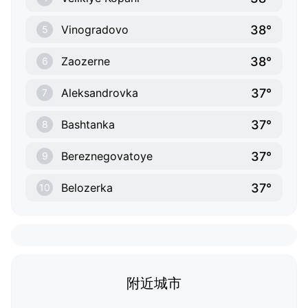
38°
Vinogradovo
5
38°
Zaozerne
6
37°
Aleksandrovka
7
37°
Bashtanka
8
37°
Bereznegovatoye
9
37°
Belozerka
10
附近城市