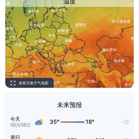
温度
查看完整天气地图
未来预报
今天
35°
18°
08月08日
周日