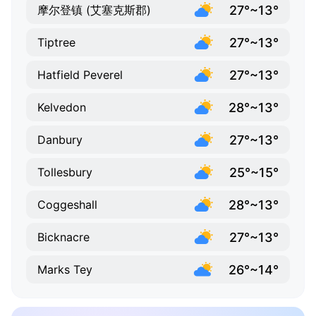
27°~13°
摩尔登镇 (艾塞克斯郡)
27°~13°
Tiptree
27°~13°
Hatfield Peverel
28°~13°
Kelvedon
27°~13°
Danbury
25°~15°
Tollesbury
28°~13°
Coggeshall
27°~13°
Bicknacre
26°~14°
Marks Tey