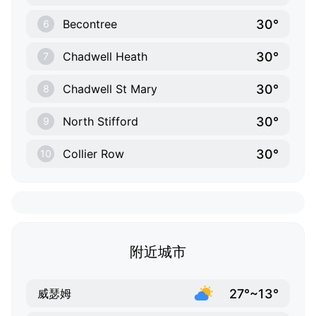
30°
Becontree
6
30°
Chadwell Heath
7
30°
Chadwell St Mary
8
30°
North Stifford
9
30°
Collier Row
10
附近城市
27°~13°
威瑟姆