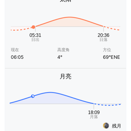
现在
高度角
方位
06:05
4°
69°ENE
月亮
残月