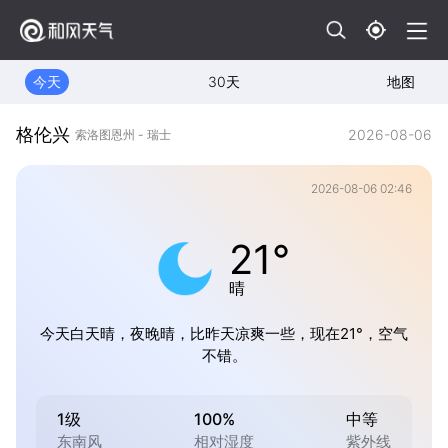
今天
30天
地图
格伦兴
2026-08-06
索洛图恩州 - 瑞士
2026-08-06 02:46
21°
晴
今天白天晴，夜晚晴，比昨天凉爽一些，现在21°，空气
不错。
1级
100%
中等
东南风
相对湿度
紫外线