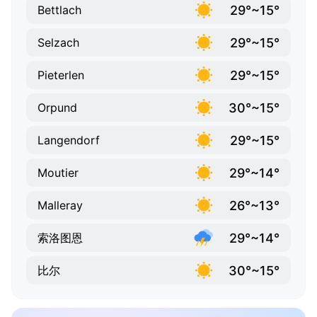
29°~15°
Bettlach
29°~15°
Selzach
29°~15°
Pieterlen
30°~15°
Orpund
29°~15°
Langendorf
29°~14°
Moutier
26°~13°
Malleray
29°~14°
索洛图恩
30°~15°
比尔